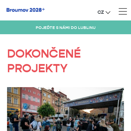
CZ
POJEĎTE S NÁMI DO LUBLINU
DOKONČENÉ
PROJEKTY