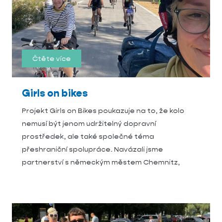
Čtěte více
Girls on bikes
Projekt Girls on Bikes poukazuje na to, že kolo
nemusí být jenom udržitelný dopravní
prostředek, ale také společné téma
přeshraniční spolupráce. Navázali jsme
partnerství s německým městem Chemnitz,
které získalo titul Evropského hlavního města
kultury pro rok 2025 a zrealizovali jsme aktivity
pro všechny mladé ženy, které rády jezdí na kole.