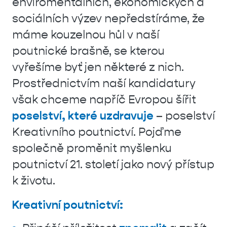
enviromentálních, ekonomických a
sociálních výzev nepředstíráme, že
máme kouzelnou hůl v naší
poutnické brašně, se kterou
vyřešíme byť jen některé z nich.
Prostřednictvím naší kandidatury
však chceme napříč Evropou šířit
poselství, které uzdravuje
– poselství
Kreativního poutnictví. Pojďme
společně proměnit myšlenku
poutnictví 21. století jako nový přístup
k životu.
Kreativní poutnictví: