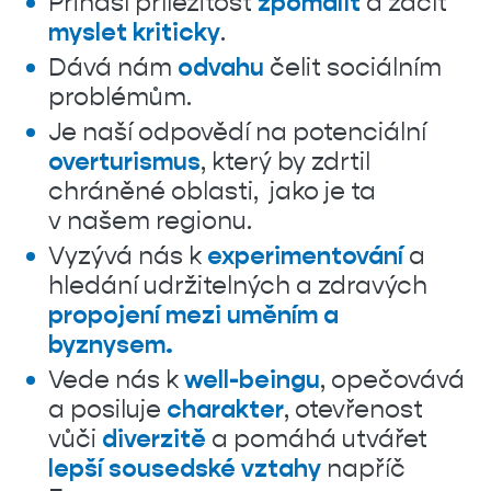
Přináší příležitost
zpomalit
a začít
myslet kriticky
.
Dává nám
odvahu
čelit sociálním
problémům.
Je naší odpovědí na potenciální
overturismus
, který by zdrtil
chráněné oblasti, jako je ta
v našem regionu.
Vyzývá nás k
experimentování
a
hledání udržitelných a zdravých
propojení mezi uměním a
byznysem.
Vede nás k
well-beingu
, opečovává
a posiluje
charakter
, otevřenost
vůči
diverzitě
a pomáhá utvářet
lepší sousedské vztahy
napříč