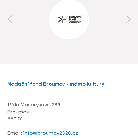
národnosti, aby byly více vidět a slyšet ve
veřejném prostoru. Hledáme také řešení
vedoucí ke zlepšení správy veřejných věcí.
Nadační fond Broumov - město kultury
třída Masarykova 239
Broumov
550 01
Email:
info@broumov2028.cz