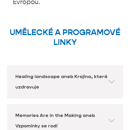
Evropou.
UMĚLECKÉ A PROGRAMOVÉ
LINKY
Healing landscape aneb Krajina, která
uzdravuje
Odolnost vodních zdrojů se stává stále
naléhavějším nejen evropským, ale i
Memories Are in the Making aneb
celosvětovým problémem ve vztahu mezi
člověkem a přírodou. V našem programu
Vzpomínky se rodí