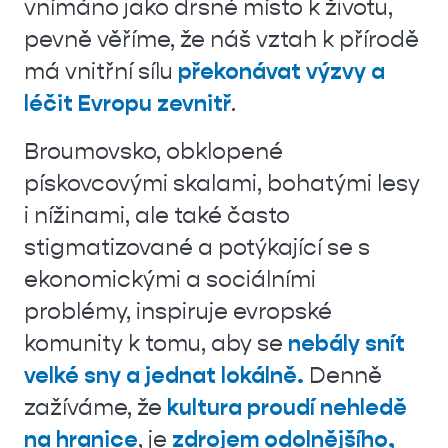
vnímáno jako drsné místo k životu,
pevně věříme, že náš vztah k přírodě
má vnitřní sílu
překonávat výzvy a
léčit Evropu zevnitř
.
Broumovsko, obklopené
pískovcovými skalami, bohatými lesy
i nížinami, ale také často
stigmatizované a potýkající se s
ekonomickými a sociálními
problémy, inspiruje evropské
komunity k tomu, aby se
nebály snít
velké sny a jednat lokálně.
Denně
zažíváme, že
kultura proudí nehledě
na hranice
, je
zdrojem odolnějšího,