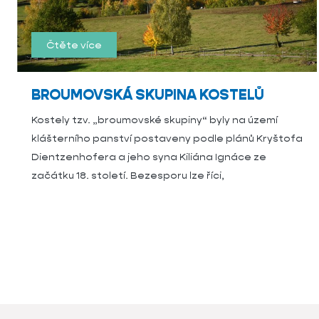
Čtěte více
BROUMOVSKÁ SKUPINA KOSTELŮ
Kostely tzv. „broumovské skupiny“ byly na území
klášterního panství postaveny podle plánů Kryštofa
Dientzenhofera a jeho syna Kiliána Ignáce ze
začátku 18. století. Bezesporu lze říci,