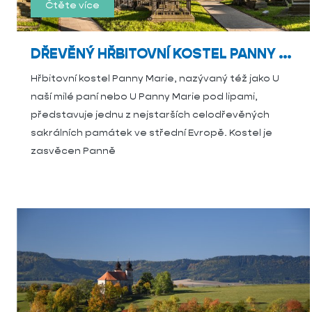
Čtěte více
DŘEVĚNÝ HŘBITOVNÍ KOSTEL PANNY MARIE
Hřbitovní kostel Panny Marie, nazývaný též jako U
naší milé paní nebo U Panny Marie pod lipami,
představuje jednu z nejstarších celodřevěných
sakrálních památek ve střední Evropě. Kostel je
zasvěcen Panně