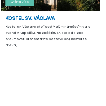
Čtěte více
KOSTEL SV. VÁCLAVA
Kostel sv. Václava stojí pod Malým náměstím v ulici
zvané V Kopečku. Na začátku 17. století si zde
broumovští protestanté postavili svůj kostel ze
dřeva,