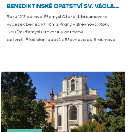
BENEDIKTINSKÉ OPATSTVÍ SV. VÁCLAVA
Roku 1213 daroval Přemysl Otakar I. broumovský
výběžek benediktinům z Prahy – Břevnova. Roku
1260 jim Přemysl Otakar II. vlastnictví
potvrdil. Přesídlení opatů z Břevnova do Broumova