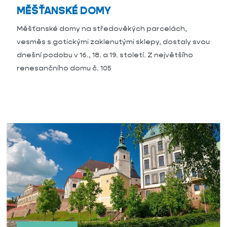
MĚŠŤANSKÉ DOMY
Měšťanské domy na středověkých parcelách,
vesměs s gotickými zaklenutými sklepy, dostaly svou
dnešní podobu v 16., 18. a 19. století. Z největšího
renesančního domu č. 105