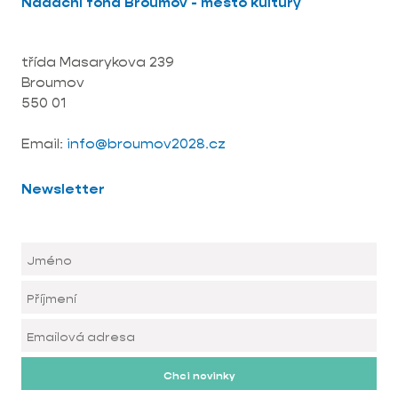
Nadační fond Broumov - město kultury
třída Masarykova 239
Broumov
550 01
Email:
info@broumov2028.cz
Newsletter
Chci novinky