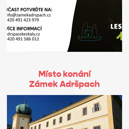
Místo konání
Zámek Adršpach