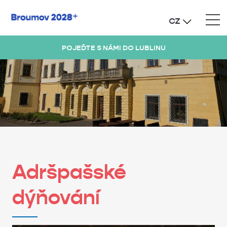
CZ
POJEĎTE S NÁMI DO LUBLINU
Adršpašské
dýňování