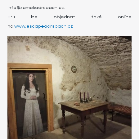
info@zamekadrspach.cz.
Hru lze objednat také online
na
www.escapeadrspach.cz