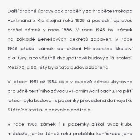
Další drobné úpravy pak proběhly za hraběte Prokopa
Hartmana z Klarštejna roku 1825 a poslední úpravou
prošel zámek v roce 1886. V roce 1945 byl zámek
na základě Benešových dekretů zabaven. V roce
1946 přešel zámek do držení Ministerstva školství
a kultury, a to včetně dvoupatrové budovy z 18. století.
Mezi 70. a 80. léty byla tato budova zbořena.
V letech 1951 až 1954 byla v budově zámku ubytovna
pro učně textilního závodu v Horním Adršpachu. Po pěti
letech byla budova i s pozemky převedena do majetku
Státního statku a pozvolna chátrala.
V roce 1969 zámek i s pozemky získal Svaz klubu
mládeže, jenže téhož roku proběhla konfiskace jeho