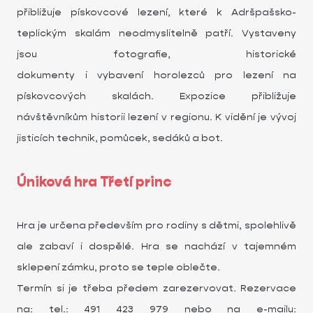
přibližuje pískovcové lezení, které k Adršpašsko-
teplickým skalám neodmyslitelně patří. Vystaveny
jsou fotografie, historické
dokumenty i vybavení horolezců pro lezení na
pískovcových skalách. Expozice přibližuje
návštěvníkům historii lezení v regionu. K vidění je vývoj
jisticích technik, pomůcek, sedáků a bot.
Úniková hra Třetí princ
Hra je určena především pro rodiny s dětmi, spolehlivě
ale zabaví i dospělé. Hra se nachází v tajemném
sklepení zámku, proto se teple oblečte.
Termín si je třeba předem zarezervovat. Rezervace
na: tel.: 491 423 979 nebo na e-mailu: