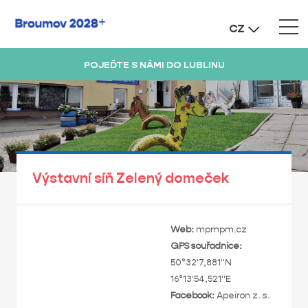
CZ
POJEĎTE S NÁMI DO LUBLINU
Výstavní síň Zelený domeček
Web:
mpmpm.cz
GPS souřadnice:
50°32'7,881"N
16°13'54,521"E
Facebook:
Apeiron z. s.