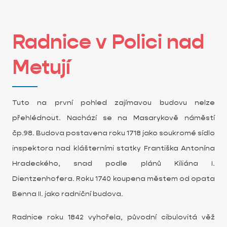
Radnice v Polici nad
Metují
Tuto na první pohled zajímavou budovu nelze
přehlédnout. Nachází se na Masarykově náměstí
čp.98. Budova postavena roku 1718 jako soukromé sídlo
inspektora nad klášterními statky Františka Antonína
Hradeckého, snad podle plánů Kiliána I.
Dientzenhofera. Roku 1740 koupena městem od opata
Benna II. jako radniční budova.
Radnice roku 1842 vyhořela, původní cibulovitá věž