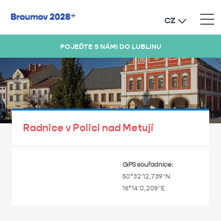
CZ
POJEĎTE S NÁMI DO LUBLINU
Radnice v Polici nad Metují
GPS souřadnice:
50°32'12,739"N
16°14'0,209"E