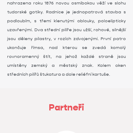
nahrazena roku 1876 novou osmibokou věží ve slohu
tudorské gotiky. Radnice je jednopatrová stavba s
podloubím, s třemi klenutými oblouky, poloelipticky
uzavřenými. Dva střední pilíře jsou užší, rohové, silnější
jsou děleny pilastry, v rozích zdvojenými. První patro
ukončuje římsa, nad kterou se zvedá komolý
rovnoramenný štít, na jehož každé straně jsou
umístěny zemský a městský znak. Kolem oken
středních pilířů štukatura a dole reliéfní kartuše.
Partneři