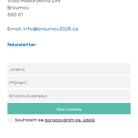
třída Masarykova 239
Broumov
550 01
Email:
info@broumov2028.cz
Newsletter
Chci novinky
Souhlasím se
zpracováním os. údajů