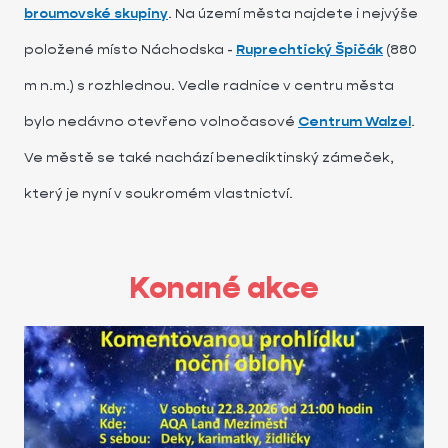
broumovské skupiny
. Na území města najdete i nejvýše
položené místo Náchodska -
Ruprechtický Špičák
(880
m n.m.) s rozhlednou. Vedle radnice v centru města
bylo nedávno otevřeno volnočasové
Centrum Walzel
.
Ve městě se také nachází benediktinský zámeček,
který je nyní v soukromém vlastnictví.
Konané akce