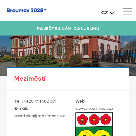
CZ
POJEĎTE S NÁMI DO LUBLINU
Meziměstí
Tel.:
+420 491 582 369
Web:
E-mail:
www.mezimesti.cz
podatelna@mezimesti.cz