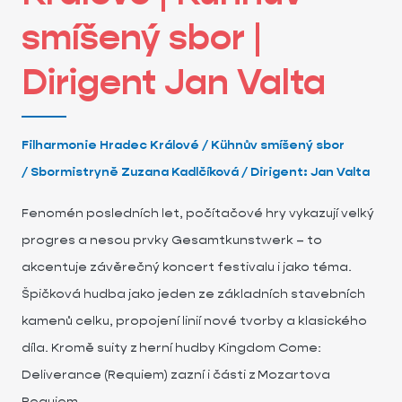
smíšený sbor |
Dirigent Jan Valta
Filharmonie Hradec Králové /
Kühnův smíšený sbor
/
Sbormistryně Zuzana Kadlčíková /
Dirigent: Jan Valta
F
enomén posledních let, počítačové hry vykazují velký
progres a nesou prvky Gesamtkunstwerk – to
akcentuje závěrečný koncert festivalu i jako téma.
Špičková hudba jako jeden ze základních stavebních
kamenů celku, propojení linií nové tvorby a klasického
díla. Kromě suity z herní hudby Kingdom Come:
Deliverance (Requiem) zazní i části z Mozartova
Requiem.