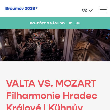
CZ
POJEĎTE S NÁMI DO LUBLINU
VALTA VS. MOZART
Filharmonie Hradec
Králové | Kühnův