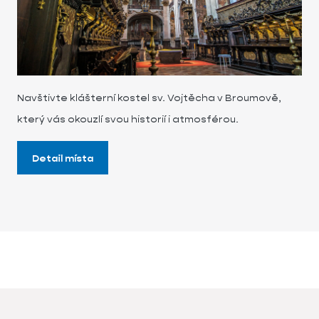
Navštivte klášterní kostel sv. Vojtěcha v Broumově,
který vás okouzlí svou historií i atmosférou.
Detail místa