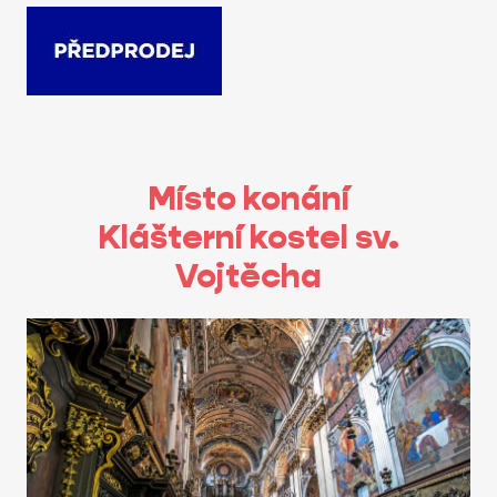
Místo konání
Klášterní kostel sv.
Vojtěcha