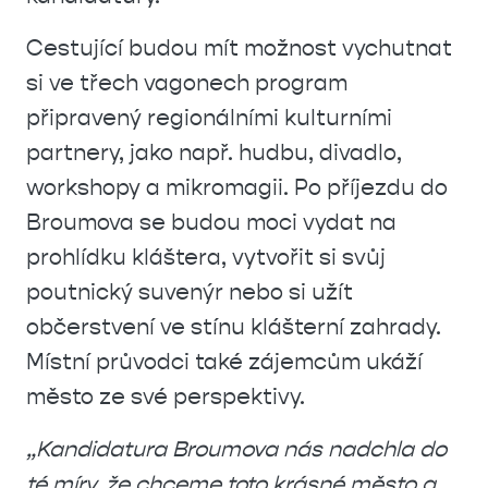
Cestující budou mít možnost vychutnat
si ve třech vagonech program
připravený regionálními kulturními
partnery, jako např. hudbu, divadlo,
workshopy a mikromagii. Po příjezdu do
Broumova se budou moci vydat na
prohlídku kláštera, vytvořit si svůj
poutnický suvenýr nebo si užít
občerstvení ve stínu klášterní zahrady.
Místní průvodci také zájemcům ukáží
město ze své perspektivy.
„
Kandidatura Broumova nás nadchla do
té míry, že chceme toto krásné město a