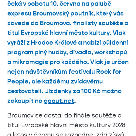
čeká v sobotu 10. června na palubě
expresu Broumovský poutník, který vás
zavede do Broumova, finalisty soutěže o
titul Evropské hlavní město kultury. Vlak
vyráží z Hradce Králové a nabízí půldenní
program plný hudby, divadla, workshopů
a mikromagie pro každého. Vlak je určen
nejen návštěvníkům festivalu Rock for
People, ale každému zvídavému
cestovateli.
Jízdenky za 100 Kč možno
zakoupit na
goout.net
.
Broumov se dostal do finále soutěže o
titul Evropské hlavní město kultury 2028
a letos v červnu se rozhodne, zda získá