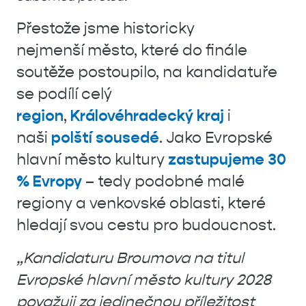
Přestože jsme historicky
nejmenší město, které do finále
soutěže postoupilo, na kandidatuře
se podílí celý
region
,
Královéhradecký kraj
i
naši
polští sousedé
. Jako Evropské
hlavní město kultury
zastupujeme 30
% Evropy
– tedy podobné malé
regiony a venkovské oblasti, které
hledají svou cestu pro budoucnost.
„Kandidaturu Broumova na titul
Evropské hlavní město kultury 2028
považuji za jedinečnou příležitost