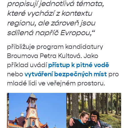
propisují jednotlivá témata,
které vychází z kontextu
regionu, ale zároveň jsou
sdílená napříč Evropou,“
přibližuje program kandidatury
Broumova Petra Kultová. Jako
příklad uvádí
přístup k pitné vodě
nebo
vytváření bezpečných míst
pro
mladé lidi ve veřejném prostoru.