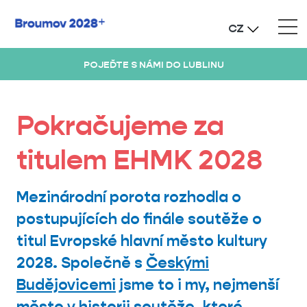
CZ
POJEĎTE S NÁMI DO LUBLINU
Pokračujeme za
titulem EHMK 2028
Mezinárodní porota rozhodla o
postupujících do finále soutěže o
titul Evropské hlavní město kultury
2028. Společně s
Českými
Budějovicemi
jsme to i my, nejmenší
město v historii soutěže, které