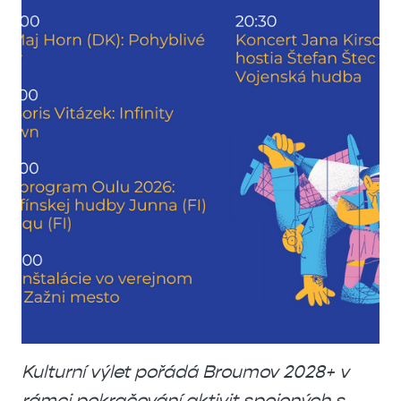
Kulturní výlet pořádá Broumov 2028+ v
rámci pokračování aktivit spojených s