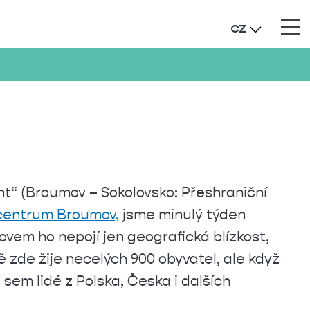
CZ
t“ (Broumov – Sokolovsko: Přeshraniční
 centrum Broumov,
jsme minulý týden
ovem ho nepojí jen geografická blízkost,
ě zde žije necelých 900 obyvatel, ale když
 sem lidé z Polska, Česka i dalších