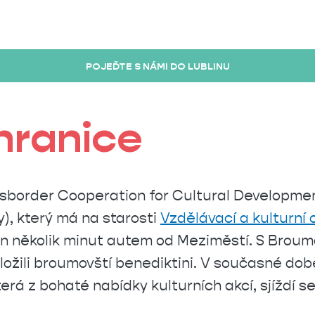
POJEĎTE S NÁMI DO LUBLINU
hranice
sborder Cooperation for Cultural Developmen
y), který má na starosti
Vzdělávací a kulturní
jen několik minut autem od Meziměstí. S Broum
založili broumovští benediktini. V současné dob
rá z bohaté nabídky kulturních akcí, sjíždí se