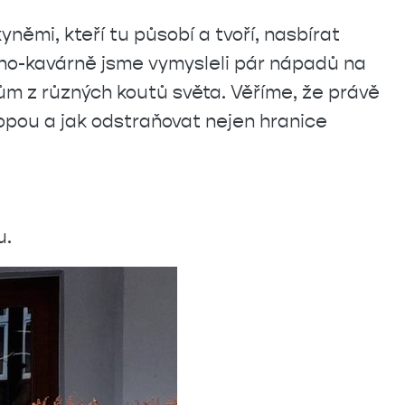
němi, kteří tu působí a tvoří, nasbírat
kino-kavárně jsme vymysleli pár nápadů na
kům z různých koutů světa. Věříme, že právě
opou a jak odstraňovat nejen hranice
ou.