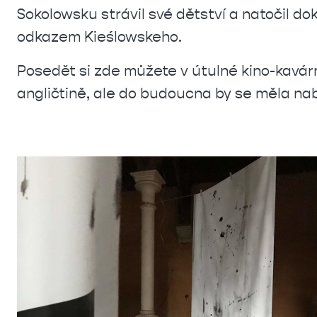
Sokolowsku strávil své dětství a natočil d
odkazem Kieślowskeho.
Posedět si zde můžete v útulné kino-kavárně,
angličtině, ale do budoucna by se měla na