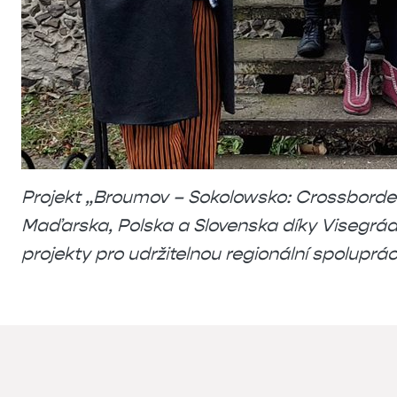
Projekt
„​
Br
oumov – Sokolowsko: Crossborder 
Maďarska, Polska a Slovenska díky Visegrá
projekty pro udržitelnou regionální spoluprác