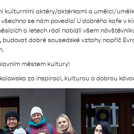
i kulturními aktéry/aktérkami a umělci/umělky
to všechno se nám povedlo! U dobrého kafe v 
měsících a letech rádi nabídli všem návštěvní
ět, budovat dobré sousedské vztahy napříč Evr
ch.
lavním městem kultury!
kolowska za inspirací, kulturou a dobrou káv