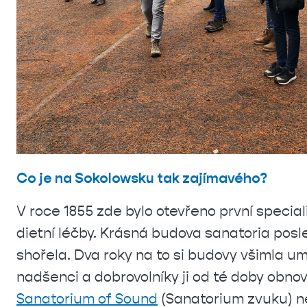
C
o je na Sokolowsku tak zajímavého?
V roce 1855
zde bylo otevřeno první specia
dietní léčby. Krásná budova sanatoria posle
shořela. Dva roky na to si budovy všimla 
nadšenci a dobrovolníky ji od té doby obno
Sanator
ium of
S
ound
(
Sanatorium zvuku) 