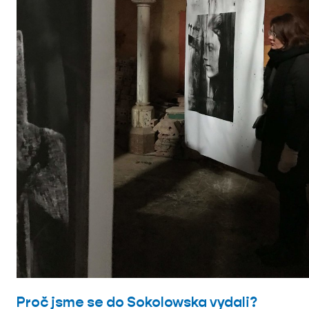
Proč jsme se do
Sokolowska vydali?