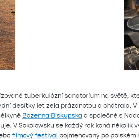
lizované tuberkulózní sanatorium na světě, kte
dní desítky let zela prázdnotou a chátrala. V r
umělkyně
Bozenna Biskupska
a společně s Nad
vuje. V Sokolowsku se každý rok koná několik v
nebo
filmový festival
pojmenovaný po polském