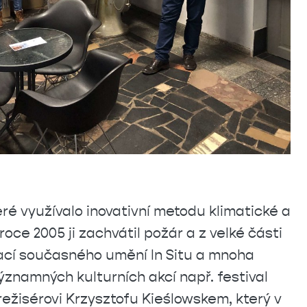
ré využívalo inovativní metodu klimatické a
oce 2005 ji zachvátil požár a z velké části
ací současného umění In
Situ a mnoha
ýznamných kulturních akcí např. festival
režisérovi Krzysztofu Kieślowskem, který v