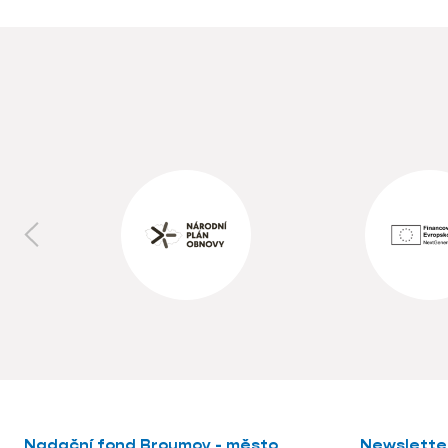
Nadační fond Broumov - město
Newslette