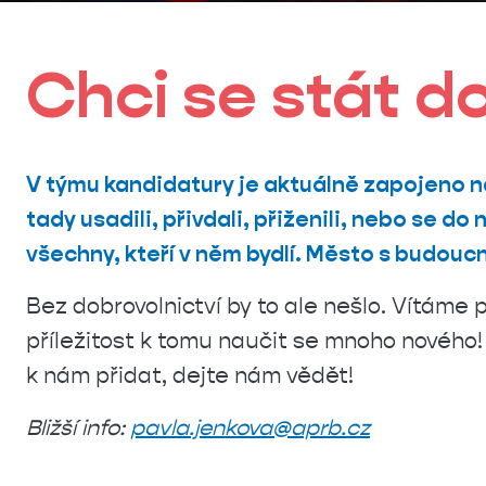
Chci se stát d
V týmu kandidatury je aktuálně zapojeno na
tady usadili, přivdali, přiženili, nebo se do 
všechny, kteří v něm bydlí. Město s budoucn
Bez dobrovolnictví by to ale nešlo. Vítáme
příležitost k tomu naučit se mnoho nového!
k nám přidat, dejte nám vědět!
Bližší info:
pavla.jenkova@aprb.cz