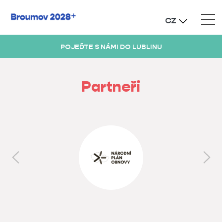
KONTAKT
CZ
POJEĎTE S NÁMI DO LUBLINU
Partneři