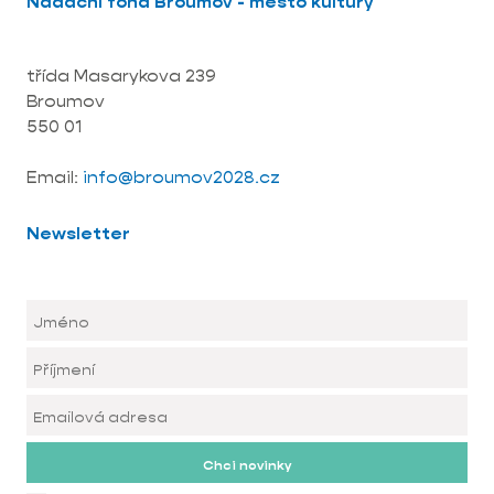
Nadační fond Broumov - město kultury
třída Masarykova 239
Broumov
550 01
Email:
info@broumov2028.cz
Newsletter
Chci novinky