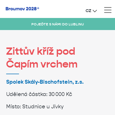
CZ
POJEĎTE S NÁMI DO LUBLINU
Zittův kříž pod
Čapím vrchem
Spolek Skály-
Bischofstein, z.s.
Udělená částka:
30 000 Kč
Místo: Studnice u Jívky