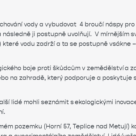
achování vody a vybudovat 4 broučí náspy pro 
a následně ji postupně uvolňují. V mírnějším s
y) které vodu zadrží a ta se postupně vsákne 
ogického boje proti škůdcům v zemědělství a z
nebo na zahradě, který podporuje a poskytuje 
alší lidé mohli seznámit s ekologickými inovace
í.
ém pozemku (Horní 57, Teplice nad Metují) ko