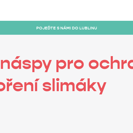
POJEĎTE S NÁMI DO LUBLINU
í náspy pro ochr
ření slimáky