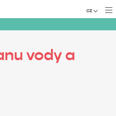
CZ
anu vody a