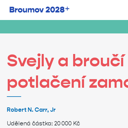
Svejly a brouč
potlačení zamo
Robert N.
Carr, Jr
Udělená částka:
20 000 Kč