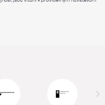
nost jsou vítáni k pravidelným návštěvám