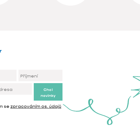
r
Chci
novinky
ím se
zpracováním os. údajů