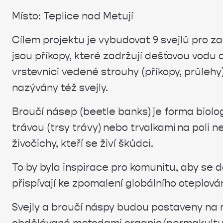
Místo: Teplice nad Metují
Cílem projektu je vybudovat 9
svejlů pro z
jsou příkopy, které zadržují dešťovou vodu 
vrstevnici vedené strouhy (příkopy, průleh
nazývány též svejly.
Broučí násep (
beetle banks) je forma biol
trávou (trsy trávy) nebo trvalkami na poli 
živočichy, kteří se živí škůdci.
To by byla inspirace pro komunitu, aby se d
přispívají ke zpomalení globálního oteplován
Svejly
a broučí náspy budou postaveny na m