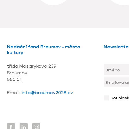
Nadační fond Broumov - město
Newslette
kultury
třída Masarykova 239
Broumov
550 01
Email:
info@broumov2028.cz
Souhlas