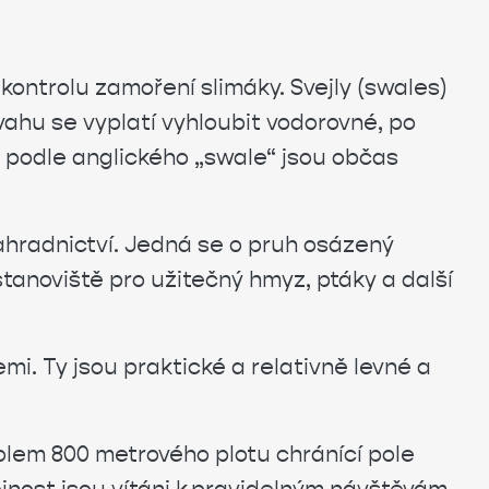
kontrolu zamoření slimáky. Svejly (swales)
vahu se vyplatí vyhloubit vodorovné, po
– podle anglického „swale“ jsou občas
ahradnictví. Jedná se o pruh osázený
stanoviště pro užitečný hmyz, ptáky a další
mi. Ty jsou praktické a relativně levné a
lem 800 metrového plotu chránící pole