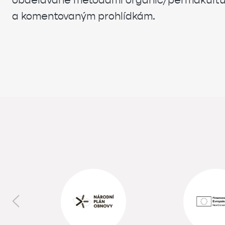
obdělávané metodami organic/permakultura
a komentovaným prohlídkám.