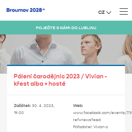
CZ
POJEĎTE S NÁMI DO LUBLINU
Pálení čarodějnic 2023 / Vivian -
křest alba + hosté
Začátek:
30. 4. 2023,
Web:
19:00
www.facebook.com/events/73
ref=newsfeed
Pořadatel: Vivian a