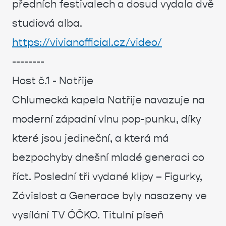
předních festivalech a dosud vydala dvě
studiová alba.
https://vivianofficial.cz/video/
--------
Host č.1 - Natřije
Chlumecká kapela Natřije navazuje na
moderní západní vlnu pop-punku, díky
které jsou jedineční, a která má
bezpochyby dnešní mladé generaci co
říct. Poslední tři vydané klipy – Figurky,
Závislost a Generace byly nasazeny ve
vysílání TV ÓČKO. Titulní píseň