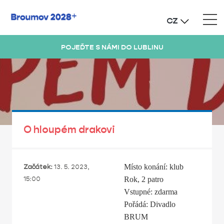
CZ
POJEĎTE S NÁMI DO LUBLINU
O hloupém drakovi
Začátek:
13. 5. 2023,
Místo konání: klub
15:00
Rok, 2 patro
Vstupné: zdarma
Pořádá: Divadlo
BRUM