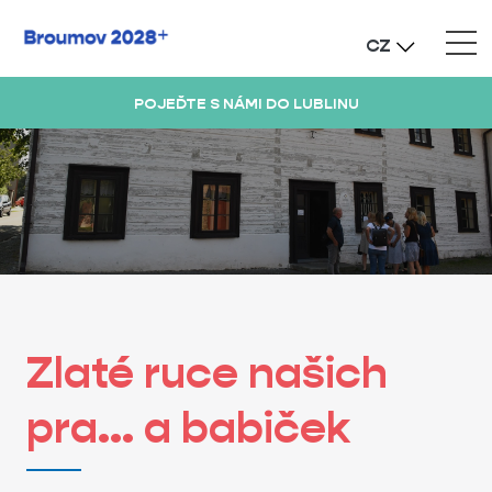
CZ
POJEĎTE S NÁMI DO LUBLINU
Zlaté ruce našich
pra... a babiček