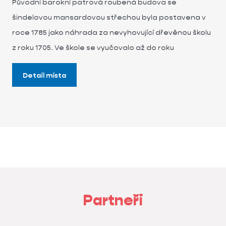
Původní barokní patrová roubená budova se
šindelovou mansardovou střechou byla postavena v
roce 1785 jako náhrada za nevyhovující dřevěnou školu
z roku 1705. Ve škole se vyučovalo až do roku
Detail místa
Partneři