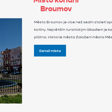
Místo konání
Broumov
Město Broumov je více než sedm století s
kotliny. Největším turistickým lákadlem je 
plátna. Historie města Založení města M
Detail místa