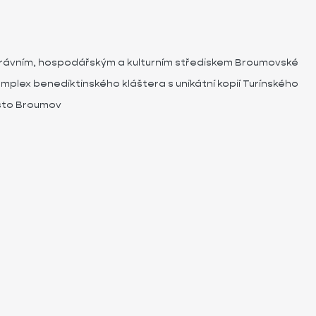
právním, hospodářským a kulturním střediskem Broumovské
komplex benediktinského kláštera s unikátní kopií Turínského
ěsto Broumov