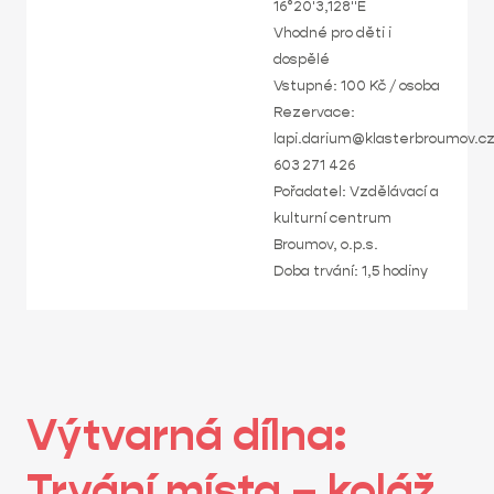
16°20'3,128"E
Vhodné pro děti i
dospělé
Vstupné: 100 Kč / osoba
Rezervace:
lapi.darium@klasterbroumov.cz
603 271 426
Pořadatel: Vzdělávací a
kulturní centrum
Broumov, o.p.s.
Doba trvání: 1,5 hodiny
Výtvarná dílna:
Trvání místa – koláž