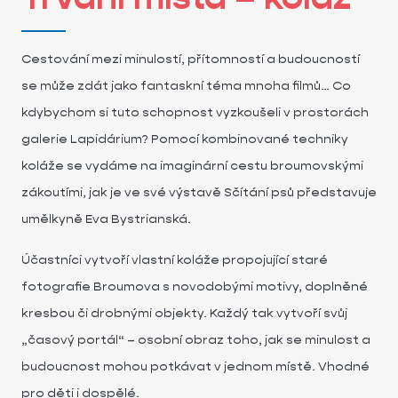
Cestování mezi minulostí, přítomností a budoucností
se může zdát jako fantaskní téma mnoha filmů… Co
kdybychom si tuto schopnost vyzkoušeli v prostorách
galerie Lapidárium? Pomocí kombinované techniky
koláže se vydáme na imaginární cestu broumovskými
zákoutími, jak je ve své výstavě Sčítání psů představuje
umělkyně Eva Bystrianská.
Účastníci vytvoří vlastní koláže propojující staré
fotografie Broumova s novodobými motivy, doplněné
kresbou či drobnými objekty. Každý tak vytvoří svůj
„časový portál“ – osobní obraz toho, jak se minulost a
budoucnost mohou potkávat v jednom místě. Vhodné
pro děti i dospělé.