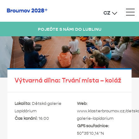
CZ
POJEĎTE S NÁMI DO LUBLINU
Výtvarná dílna: Trvání místa – koláž
Lokalita:
Dětská galerie
Web:
Lapidárium
www.klasterbroumov.cz/detsk
Čas konání:
16:00
galerie-lapidarium
GPS souřadnice:
50°35'10,14"N