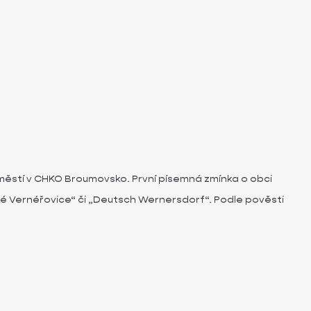
městí v CHKO Broumovsko. První písemná zmínka o obci
cké Vernéřovice“ či „Deutsch Wernersdorf“. Podle pověsti