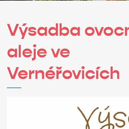
Výsadba ovoc
aleje ve
Vernéřovicích