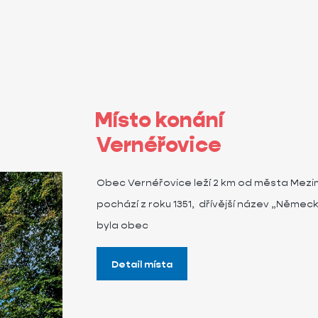
Místo konání
Vernéřovice
Obec Vernéřovice leží 2 km od města Mezi
pochází z roku 1351, dřívější název „Něme
byla obec
Detail místa