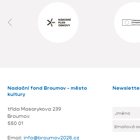
Nadační fond Broumov - město
Newslette
kultury
třída Masarykova 239
Broumov
550 01
Email:
info@broumov2028.cz