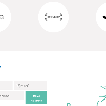
r
Chci
novinky