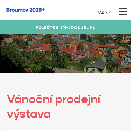
CZ
POJEĎTE S NÁMI DO LUBLINU
Vánoční prodejní
výstava