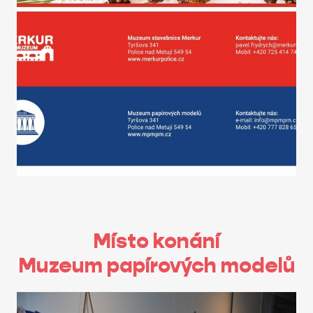
Místo konání
Muzeum papírových modelů