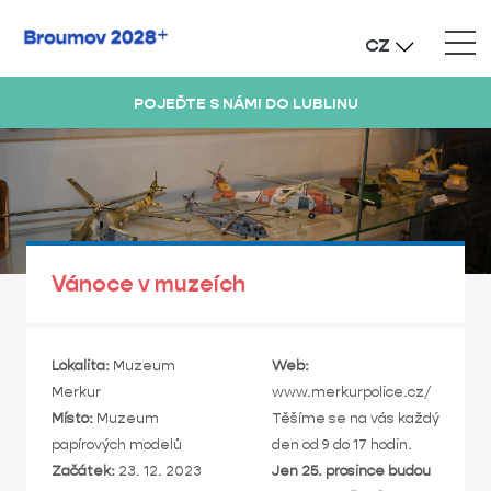
CZ
POJEĎTE S NÁMI DO LUBLINU
Vánoce v muzeích
Lokalita:
Muzeum
Web:
Merkur
www.merkurpolice.cz/
Místo:
Muzeum
Těšíme se na vás každý
papírových modelů
den od 9 do 17 hodin.
Začátek:
23. 12. 2023
Jen 25. prosince budou