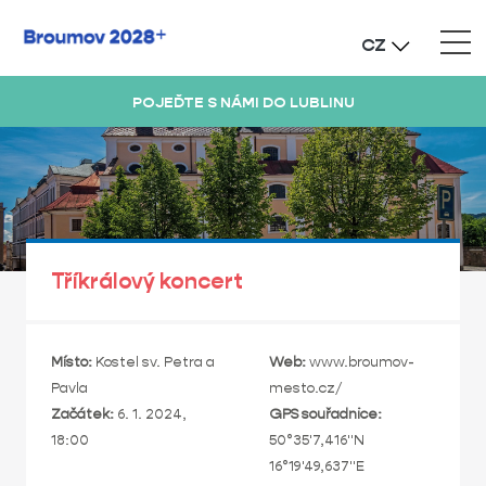
CZ
POJEĎTE S NÁMI DO LUBLINU
Tříkrálový koncert
Místo:
Kostel sv. Petra a
Web:
www.broumov-
Pavla
mesto.cz/
Začátek:
6. 1. 2024,
GPS souřadnice:
18:00
50°35'7,416"N
16°19'49,637"E