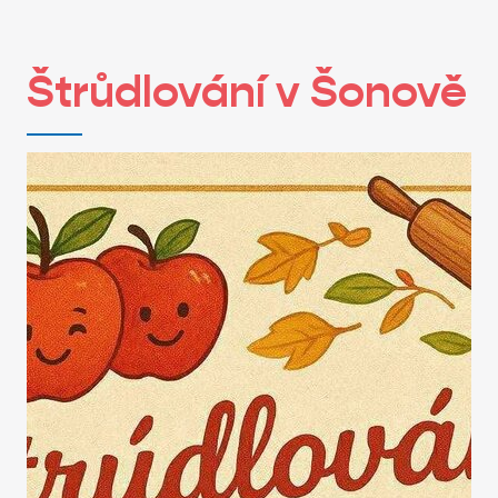
Štrůdlování v Šonově