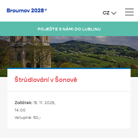
CZ
POJEĎTE S NÁMI DO LUBLINU
Štrůdlování v Šonově
Začátek:
15. 11. 2025,
14:00
Vstupné: 50,-