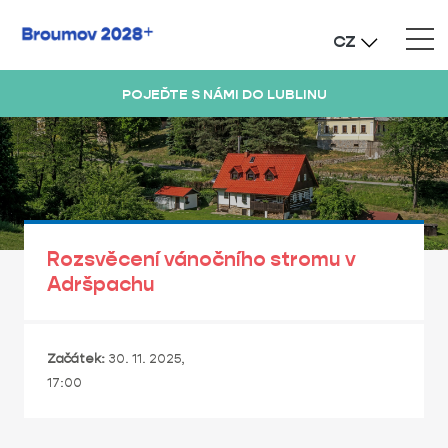
CZ
POJEĎTE S NÁMI DO LUBLINU
Rozsvěcení vánočního stromu v
Adršpachu
Začátek:
30. 11. 2025,
17:00