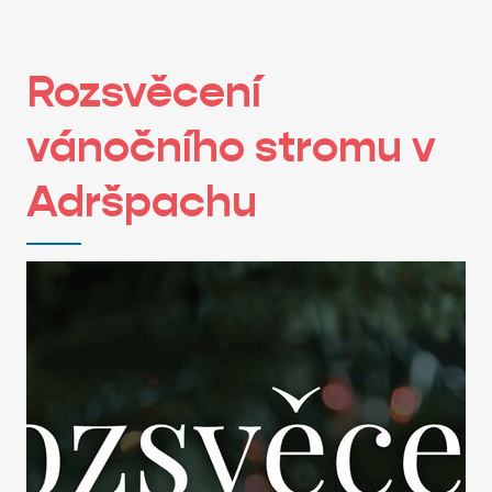
Rozsvěcení
vánočního stromu v
Adršpachu