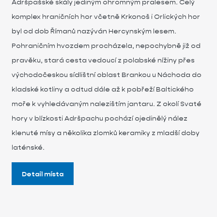
Adršpašské skály jediným ohromným pralesem. Celý
komplex hraničních hor včetně Krkonoš i Orlických hor
byl od dob Římanů nazýván Hercynským lesem.
Pohraničním hvozdem procházela, nepochybně již od
pravěku, stará cesta vedoucí z polabské nížiny přes
východočeskou sídlištní oblast Brankou u Náchoda do
kladské kotliny a odtud dále až k pobřeží Baltického
moře k vyhledávaným nalezištím jantaru. Z okolí Svaté
hory v blízkosti Adršpachu pochází ojedinělý nález
klenuté mísy a několika zlomků keramiky z mladší doby
laténské.
Detail místa