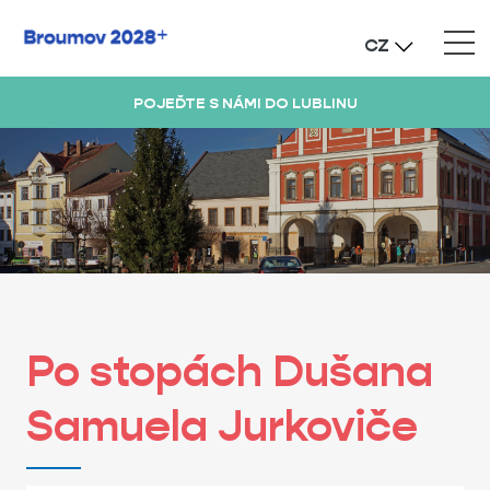
CZ
POJEĎTE S NÁMI DO LUBLINU
Po stopách Dušana
Samuela Jurkoviče