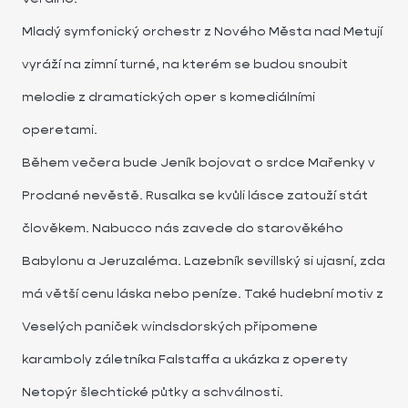
Mladý symfonický orchestr z Nového Města nad Metují
vyráží na zimní turné, na kterém se budou snoubit
melodie z dramatických oper s komediálními
operetami.
Během večera bude Jeník bojovat o srdce Mařenky v
Prodané nevěstě. Rusalka se kvůli lásce zatouží stát
člověkem. Nabucco nás zavede do starověkého
Babylonu a Jeruzaléma. Lazebník sevillský si ujasní, zda
má větší cenu láska nebo peníze. Také hudební motiv z
Veselých paniček windsdorských připomene
karamboly záletníka Falstaffa a ukázka z operety
Netopýr šlechtické půtky a schválnosti.