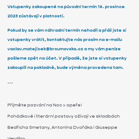
Vstupenky zakoupené na původní termín 16. prosince
2023 zůstávají v platnosti.
Pokud by se vám náhradní termín nehodil a přáli jste si
vstupenky vrátit, kontaktujte nás prosím na e-mailu
vaclav.matejicek@broumovsko.cz a my vám peníze
pošleme zpět na účet. V případě, že jste si vstupenky
zakoupili na pokladně, bude výměna provedena tam.
---
Přijměte pozvání na Noc v opeře!
Pohádkové i literární postavy ožívají ve skladbách
Bedřicha Smetany, Antonína Dvořáka i Giuseppe
Verdiho.