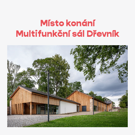
Místo konání
Multifunkční sál Dřevník