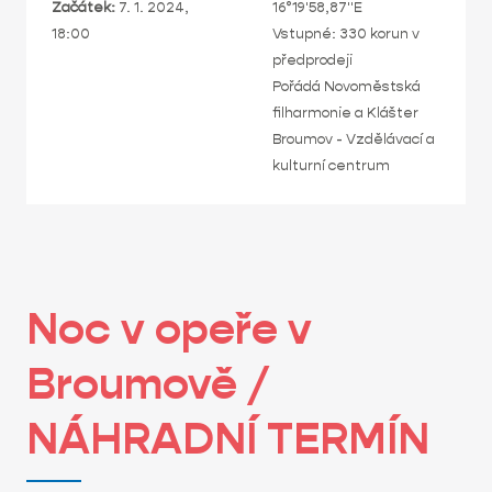
Začátek:
7. 1. 2024,
16°19'58,87"E
18:00
Vstupné: 330 korun v
předprodeji
Pořádá Novoměstská
filharmonie a Klášter
Broumov - Vzdělávací a
kulturní centrum
Noc v opeře v
Broumově /
NÁHRADNÍ TERMÍN