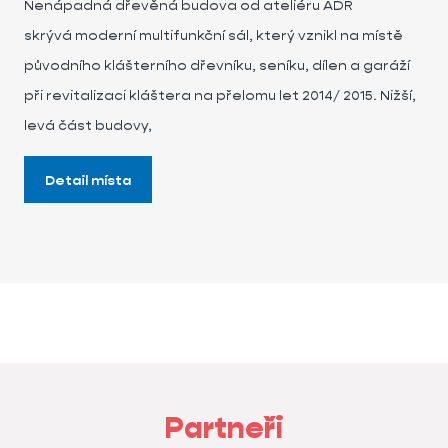
Nenápadná dřevěná budova od ateliéru ADR
skrývá moderní multifunkční sál, který vznikl na místě
původního klášterního dřevníku, seníku, dílen a garáží
při revitalizaci kláštera na přelomu let 2014/ 2015. Nižší,
levá část budovy,
Detail místa
Partneři