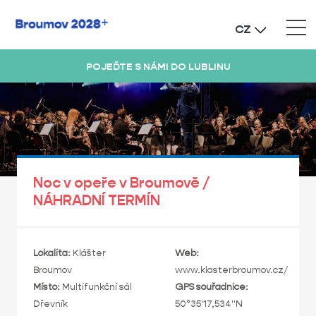
CZ
POJEĎTE S NÁMI DO LUBLINU
Noc v opeře v Broumově /
NÁHRADNÍ TERMÍN
Lokalita:
Klášter
Web:
Broumov
www.klasterbroumov.cz/
Místo:
Multifunkční sál
GPS souřadnice:
Dřevník
50°35'17,534"N