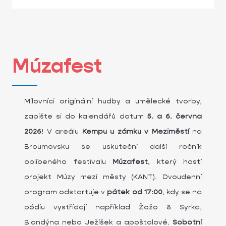
Múzafest
Milovníci originální hudby a umělecké tvorby,
zapište si do kalendářů datum
5. a 6. června
2026
! V areálu
Kempu u zámku v Meziměstí
na
Broumovsku se uskuteční další ročník
oblíbeného festivalu
Múzafest
, který hostí
projekt Múzy mezi městy (KANT). Dvoudenní
program odstartuje v
pátek od 17:00
, kdy se na
pódiu vystřídají například Žožo & Syrka,
Blondýna nebo Ježíšek a apoštolové.
Sobotní