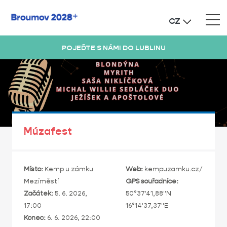
CZ
POJEĎTE S NÁMI DO LUBLINU
Múzafest
Místo:
Kemp u zámku
Web:
kempuzamku.cz/
Meziměstí
GPS souřadnice:
Začátek:
5. 6. 2026,
50°37'41,88"N
17:00
16°14'37,37"E
Konec:
6. 6. 2026, 22:00