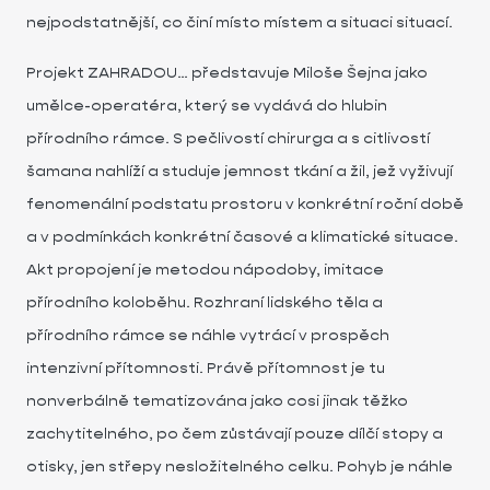
nejpodstatnější, co činí místo místem a situaci situací.
Projekt ZAHRADOU… představuje Miloše Šejna jako
umělce-operatéra, který se vydává do hlubin
přírodního rámce. S pečlivostí chirurga a s citlivostí
šamana nahlíží a studuje jemnost tkání a žil, jež vyživují
fenomenální podstatu prostoru v konkrétní roční době
a v podmínkách konkrétní časové a klimatické situace.
Akt propojení je metodou nápodoby, imitace
přírodního koloběhu. Rozhraní lidského těla a
přírodního rámce se náhle vytrácí v prospěch
intenzivní přítomnosti. Právě přítomnost je tu
nonverbálně tematizována jako cosi jinak těžko
zachytitelného, po čem zůstávají pouze dílčí stopy a
otisky, jen střepy nesložitelného celku. Pohyb je náhle