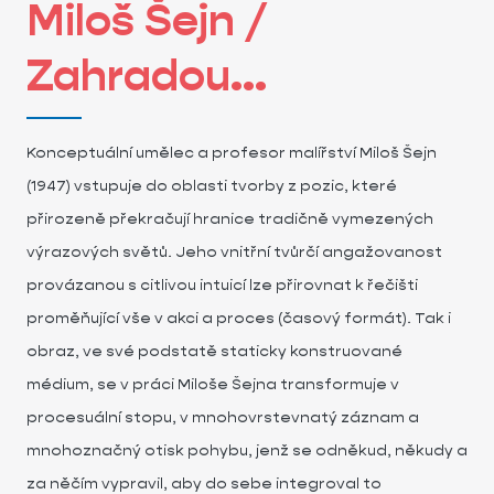
Miloš Šejn /
Zahradou...
Konceptuální umělec a profesor malířství Miloš Šejn
(1947) vstupuje do oblasti tvorby z pozic, které
přirozeně překračují hranice tradičně vymezených
výrazových světů. Jeho vnitřní tvůrčí angažovanost
provázanou s citlivou intuicí lze přirovnat k řečišti
proměňující vše v akci a proces (časový formát). Tak i
obraz, ve své podstatě staticky konstruované
médium, se v práci Miloše Šejna transformuje v
procesuální stopu, v mnohovrstevnatý záznam a
mnohoznačný otisk pohybu, jenž se odněkud, někudy a
za něčím vypravil, aby do sebe integroval to