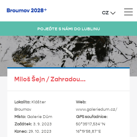
CZ
POJEĎTE S NÁMI DO LUBLINU
Miloš Šejn / Zahradou...
Lokalita:
Klášter
Web:
Broumov
www.galeriedum.cz/
Místo:
Galerie Dům
GPS souřadnice:
Začátek:
3. 9. 2023
50°35'17,534"N
Konec:
29. 10. 2023
16°19'58,87"E