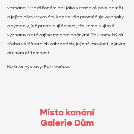
vnímána i v rozšířeném poli jako vztahové pole paměti
a jejího převrstvování, kde se vše proměňuje ve znaky
a symboly, jež prostupují časem, tím komplikují své
významy a stávají se mnohoznačnými. Tak tomu bývá
třeba v klášterních zahradách, jejichž minulost je jiným
druhem přítomnosti.
Kurátor výstavy: Petr Vaňous
Místo konání
Galerie Dům