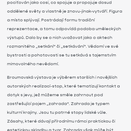
pociťován jako cosi, co spojuje a propojuje dosud
oddělené světy a vlastně je znovu-jinak-vytváří. Figura
a místo splývají. Postrádají formu tradiční
reprezentace, a tomu odpovídá podoba uměleckých
výstupů. Dalo by se o nich uvažovat jako o aktech
rozmanitého „setkání“ či „setkávání“. Vědomí ve své
bystrosti a pohotovosti se tu setkává s tajemstvím
mimovolného nevědomí.
Broumovská výstava je výběrem starších i novějších
autorských realizací-stop, které tematizují kontakt a
dotyk s jevy, jež můžeme směle zahrnout pod
zastřešující pojem „zahrada“. Zahrada je typem
kulturní krajiny. Jsou tu patrné stopy lidské vůle.
Zásahy, které dávají přírodnímu rámci praktickou či
estetickou skladbu a tvar. Zahrada však může být