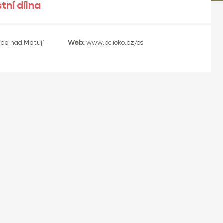
ní dílna
ice nad Metují
Web:
www.policko.cz/cs