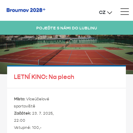
CZ
POJEĎTE S NÁMI DO LUBLINU
LETNÍ KINO: Na plech
Místo:
Víceúčelové
sportoviště
Začátek:
23. 7. 2025,
22:00
Vstupné: 100,-