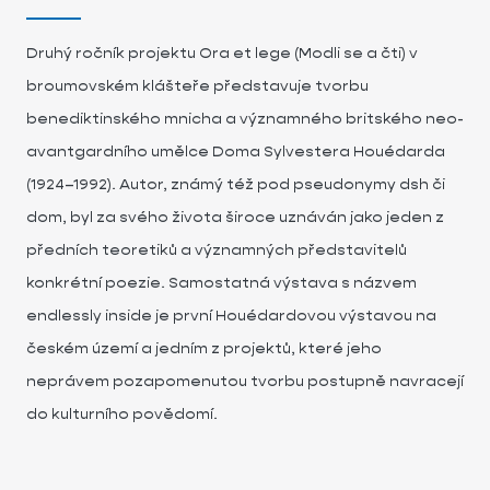
Druhý ročník projektu Ora et lege (Modli se a čti) v
broumovském klášteře představuje tvorbu
benediktinského mnicha a významného britského neo-
avantgardního umělce Doma Sylvestera Houédarda
(1924–1992). Autor, známý též pod pseudonymy dsh či
dom, byl za svého života široce uznáván jako jeden z
předních teoretiků a významných představitelů
konkrétní poezie. Samostatná výstava s názvem
endlessly inside je první Houédardovou výstavou na
českém území a jedním z projektů, které jeho
neprávem pozapomenutou tvorbu postupně navracejí
do kulturního povědomí.