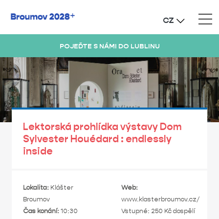
CZ
POJEĎTE S NÁMI DO LUBLINU
Lektorská prohlídka výstavy Dom
Sylvester Houédard : endlessly
inside
Lokalita:
Klášter
Web:
Broumov
www.klasterbroumov.cz/
Čas konání:
10:30
Vstupné: 250 Kč dospělí