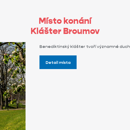
Místo konání
Klášter Broumov
Benediktinský klášter tvoří významné ducho
Detail místa