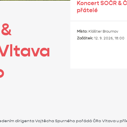
Koncert SOČR & Če
přátelé
 &
Místo:
Klášter Broumov
Začátek:
12. 9. 2026, 18:00
Vltava
o
ním dirigenta Vojtěcha Spurného pořádá ČRo Vltava u příleži