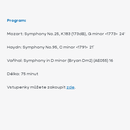
Program:
Mozart: Symphony No.25, K.183 (173dB), G minor <1773> 2
Haydn: Symphony No.95, C minor <1791> 21´
Vaňhal: Symphony in D minor (Bryan Dm2) (AE055) 16
Délka: 75 minut
Vstupenky můžete zakoupit
zde
.