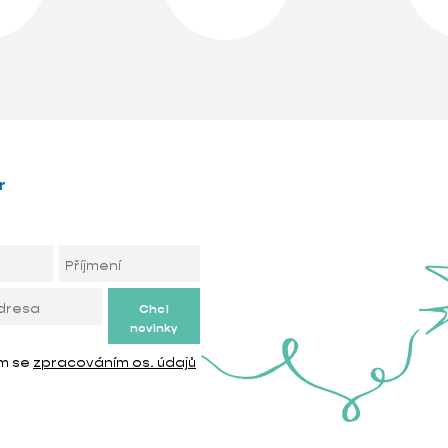
r
Chci
novinky
ím se
zpracováním os. údajů