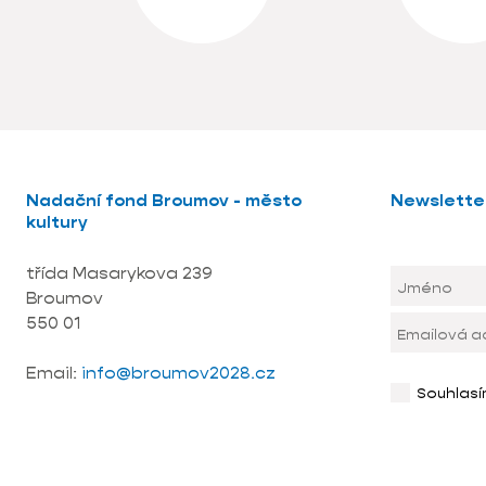
Nadační fond Broumov - město
Newslette
kultury
třída Masarykova 239
Broumov
550 01
Email:
info@broumov2028.cz
Souhlas