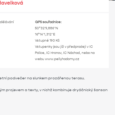
Havelková
dělávání
GPS souřadnice:
50°32'9,886"N
16°14'1,312"E
Vstupné 190 Kč
Vstupenky jsou již v předprodeji v IC
Police, IC Hronov, IC Náchod, nebo na
webu
www.pellyhodomy.cz
 letní podvečer na slunkem prozářenou terasu.
ým projevem a texty, v nichž kombinuje dryáčnický šanson