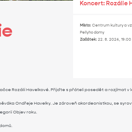
Koncert: Rozálie 
ie
Místo:
Centrum kultury a vz
Pellyho domy
Začátek:
22. 8. 2024, 19:00
čce Rozálii Havelkové. Přijďte s přáteli posedět a rozjímat v
pěváka Ondřeje Havelky. Je zároveň akordeonistkou, se syrov
egorii Objev roku.
 domů.