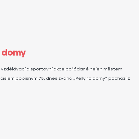
o domy
ské, vzdělávací a sportovní akce pořádané nejen městem
 číslem popisným 75, dnes zvaná „Pellyho domy“ pochází z