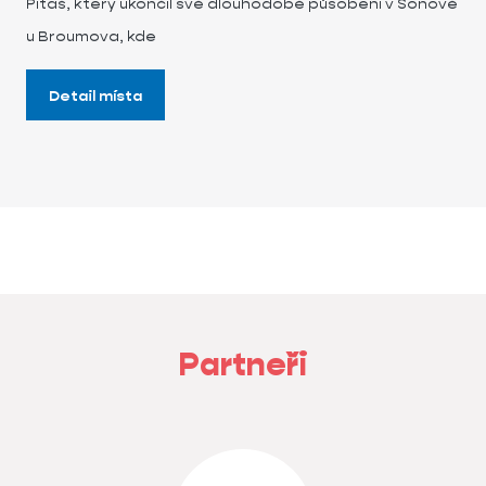
Pitaš, který ukončil své dlouhodobé působení v Šonově
u Broumova, kde
Detail místa
Partneři