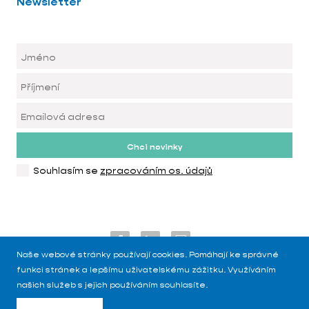
Newsletter
Chci novinky
Souhlasím se
zpracováním os. údajů
Naše webové stránky používají cookies. Pomáhají ke správné
© 2026 Copyright PIXMAN
funkci stránek a lepšímu uživatelskému zážitku. Využíváním
našich služeb s jejich používáním souhlasíte.