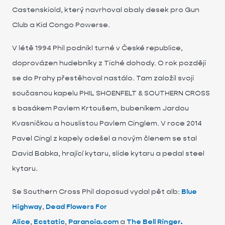
Castenskiold, který navrhoval obaly desek pro Gun
Club a Kid Congo Powerse.
V létě 1994 Phil podnikl turné v České republice,
doprovázen hudebníky z Tiché dohody. O rok později
se do Prahy přestěhoval nastálo. Tam založil svoji
současnou kapelu PHIL SHOENFELT & SOUTHERN CROSS
s basákem Pavlem Krtoušem, bubeníkem Jardou
Kvasničkou a houslistou Pavlem Cinglem. V roce 2014
Pavel Cingl z kapely odešel a novým členem se stal
David Babka, hrající kytaru, slide kytaru a pedal steel
kytaru.
Se Southern Cross Phil doposud vydal pět alb:
Blue
Highway
,
Dead Flowers For
Alice
,
Ecstatic
,
Paranoia.com
a
The Bell Ringer.