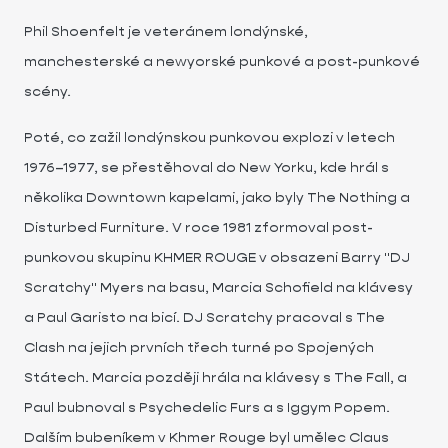
Phil Shoenfelt je veteránem londýnské,
manchesterské a newyorské punkové a post-punkové
scény.
Poté, co zažil londýnskou punkovou explozi v letech
1976–1977, se přestěhoval do New Yorku, kde hrál s
několika Downtown kapelami, jako byly The Nothing a
Disturbed Furniture. V roce 1981 zformoval post-
punkovou skupinu KHMER ROUGE v obsazeni Barry "DJ
Scratchy" Myers na basu, Marcia Schofield na klávesy
a Paul Garisto na bicí. DJ Scratchy pracoval s The
Clash na jejich prvních třech turné po Spojených
Státech. Marcia později hrála na klávesy s The Fall, a
Paul bubnoval s Psychedelic Furs a s Iggym Popem.
Dalším bubeníkem v Khmer Rouge byl umělec Claus