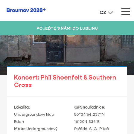
CZ
POJEĎTE S NÁMI DO LUBLINU
Koncert: Phil Shoenfelt & Southern
Cross
Lokalita:
GPS souřadnice:
Undergroundový klub
50°34'54,237"N
Eden
16°20'9,836"E
Místo:
Undergroundový
Pořádá: S. G. Pitaš