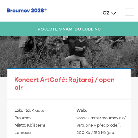
CZ
POJEĎTE S NÁMI DO LUBLINU
Koncert ArtCafé: Rajtaraj / open
air
Lokalita:
Klášter
Web:
Broumov
www.klasterbroumov.cz/
Místo:
Klášterní
Vstupné v předprodeji:
zahrada
200 Kč / 150 Kč (pro