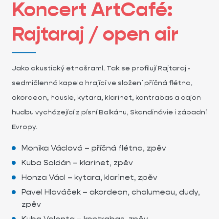
Koncert ArtCafé:
Rajtaraj / open air
Jako akustický etnošraml. Tak se profilují Rajtaraj -
sedmičlenná kapela hrající ve složení příčná flétna,
akordeon, housle, kytara, klarinet, kontrabas a cajon
hudbu vycházející z písní Balkánu, Skandinávie i západní
Evropy.
Monika Václová – příčná flétna, zpěv
Kuba Soldán – klarinet, zpěv
Honza Václ – kytara, klarinet, zpěv
Pavel Hlaváček – akordeon, chalumeau, dudy,
zpěv
Kuba Valenta – kontrabas, zpěv