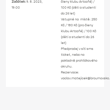
Začátek:
9. 8. 2023,
členy klubu Artcafé) /
19:00
100 Kč (děti a studenti
do 26 let)
Vstupné na místě: 250
Kč / 180 Kč (pro členy
klubu Artcafé) / 100 Kč
(děti a studenti do 26
let)
Předprodej v síti sms
ticket, nebo na
pokladně prohlídkového
okruhu.
Rezervace:
vaclav.matejicek@broumovsko