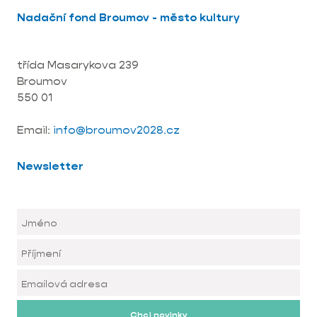
Nadační fond Broumov - město kultury
třída Masarykova 239
Broumov
550 01
Email:
info@broumov2028.cz
Newsletter
Chci novinky