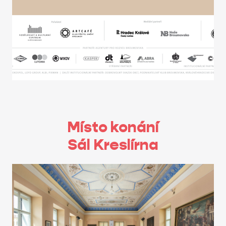
Místo konání
Sál Kreslírna