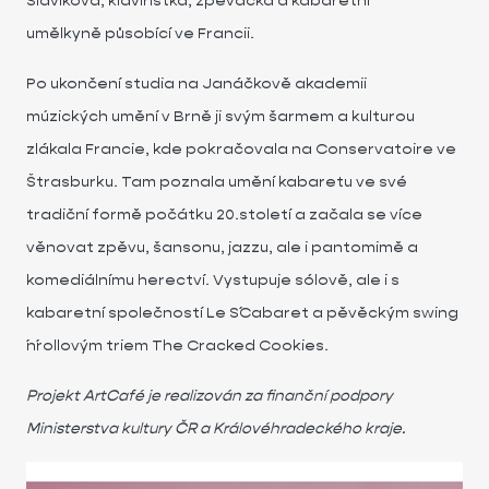
Slavíkova, klavíristka, zpěvačka a kabaretní
umělkyně působící ve Francii.
Po ukončení studia na Janáčkově akademii
múzických umění v Brně ji svým šarmem a kulturou
zlákala Francie, kde pokračovala na Conservatoire ve
Štrasburku. Tam poznala umění kabaretu ve své
tradiční formě počátku 20.století a začala se více
věnovat zpěvu, šansonu, jazzu, ale i pantomimě a
komediálnímu herectví. Vystupuje sólově, ale i s
kabaretní společností Le S´Cabaret a pěvěckým swing
´n´rollovým triem The Cracked Cookies.
Projekt ArtCafé je realizován za finanční podpory
Ministerstva kultury ČR a Královéhradeckého kraje.