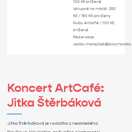
100 Kč snížené
Vstupné na místě: 250
Kč / 180 Kč pro členy
klubu Artcafé / 100 Kč
snížené
Rezervace:
vaclav.matejicek@broumovsko
Koncert ArtCafé:
Jitka Štěrbáková
Jitka Štěrbáková je rodačka z nedalekého