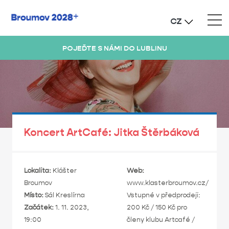
CZ
POJEĎTE S NÁMI DO LUBLINU
Koncert ArtCafé: Jitka Štěrbáková
Lokalita:
Klášter
Web:
Broumov
www.klasterbroumov.cz/
Místo:
Sál Kreslírna
Vstupné v předprodeji:
Začátek:
1. 11. 2023,
200 Kč / 150 Kč pro
19:00
členy klubu Artcafé /