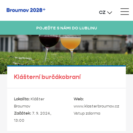
CZ
POJEĎTE S NÁMI DO LUBLINU
Klášterní burčákobraní
Lokalita:
Klášter
Web:
Broumov
www.klasterbroumov.cz
Začátek:
7. 9. 2024,
Vstup zdarma
13:00