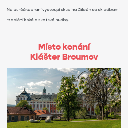
Na burčákobraní vystoupí skupina Oileán se skladbami
tradiční irské a skotské hudby.
Místo konání
Klášter Broumov