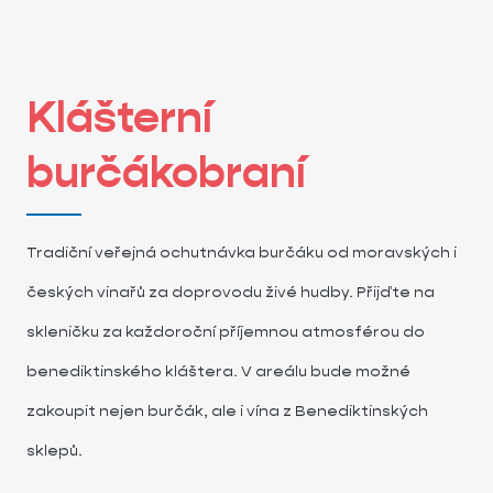
Klášterní
burčákobraní
Tradiční veřejná ochutnávka burčáku od moravských i
českých vinařů za doprovodu živé hudby. Přijďte na
skleničku za každoroční příjemnou atmosférou do
benediktinského kláštera. V areálu bude možné
zakoupit nejen burčák, ale i vína z Benediktinských
sklepů.