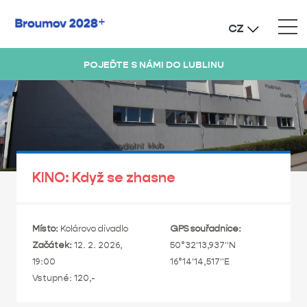
CZ
POJEĎTE S NÁMI DO LUBLINU
KINO: Když se zhasne
Místo:
Kolárovo divadlo
GPS souřadnice:
Začátek:
12. 2. 2026,
50°32'13,937"N
19:00
16°14'14,517"E
Vstupné: 120,-