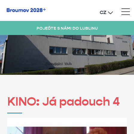
CZ
POJEĎTE S NÁMI DO LUBLINU
KINO: Já padouch 4