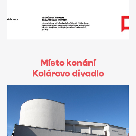
Místo konání
Kolárovo divadlo