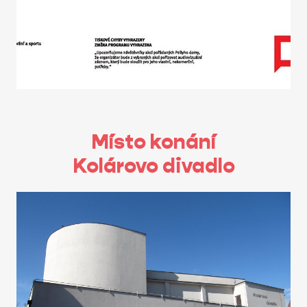
Místo konání
Kolárovo divadlo