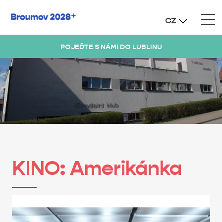
CZ
POJEĎTE S NÁMI DO LUBLINU
KINO: Amerikánka