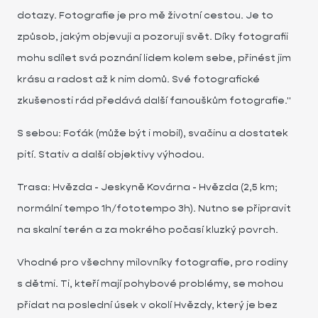
dotazy. Fotografie je pro mě životní cestou. Je to
způsob, jakým objevuji a pozoruji svět. Díky fotografii
mohu sdílet svá poznání lidem kolem sebe, přinést jim
krásu a radost až k nim domů. Své fotografické
zkušenosti rád předává další fanouškům fotografie."
S sebou: Foťák (může být i mobil), svačinu a dostatek
pití. Stativ a další objektivy výhodou.
Trasa: Hvězda - Jeskyně Kovárna - Hvězda (2,5 km;
normální tempo 1h/fototempo 3h). Nutno se připravit
na skalní terén a za mokrého počasí kluzký povrch.
Vhodné pro všechny milovníky fotografie, pro rodiny
s dětmi. Ti, kteří mají pohybové problémy, se mohou
přidat na poslední úsek v okolí Hvězdy, který je bez