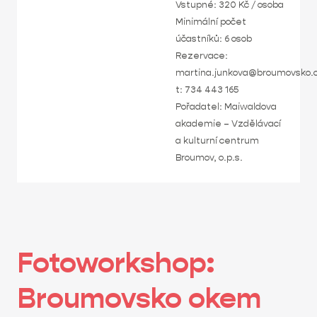
Vstupné: 320 Kč / osoba
Minimální počet
účastníků: 6 osob
Rezervace:
martina.junkova@broumovsko.
t: 734 443 165
Pořadatel: Maiwaldova
akademie – Vzdělávací
a kulturní centrum
Broumov, o.p.s.
Fotoworkshop:
Broumovsko okem