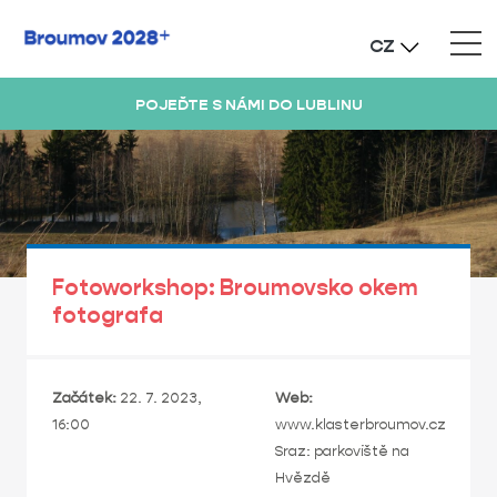
CZ
POJEĎTE S NÁMI DO LUBLINU
Fotoworkshop: Broumovsko okem
fotografa
Začátek:
22. 7. 2023,
Web:
16:00
www.klasterbroumov.cz
Sraz: parkoviště na
Hvězdě