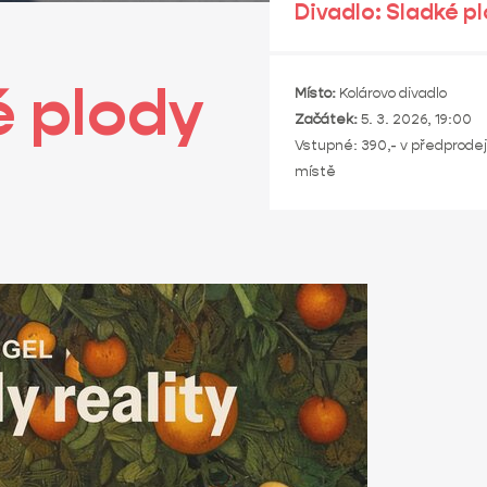
Divadlo: Sladké pl
é plody
Místo:
Kolárovo divadlo
Začátek:
5. 3. 2026, 19:00
Vstupné: 390,- v předprodeji
místě