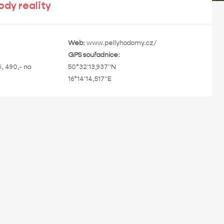
ody reality
Web:
www.pellyhodomy.cz/
GPS souřadnice:
, 490,- na
50°32'13,937"N
16°14'14,517"E