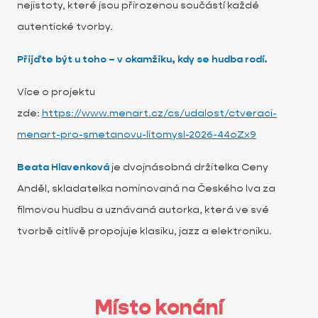
nejistoty, které jsou přirozenou součástí každé
autentické tvorby.
Přijďte být u toho – v okamžiku, kdy se hudba rodí.
Více o projektu
zde:
https://www.menart.cz/cs/udalost/ctveraci-
menart-pro-smetanovu-litomysl-2026-44oZx9
Beata Hlavenková
je dvojnásobná držitelka Ceny
Anděl, skladatelka nominovaná na Českého lva za
filmovou hudbu a uznávaná autorka, která ve své
tvorbě citlivě propojuje klasiku, jazz a elektroniku.
Místo konání