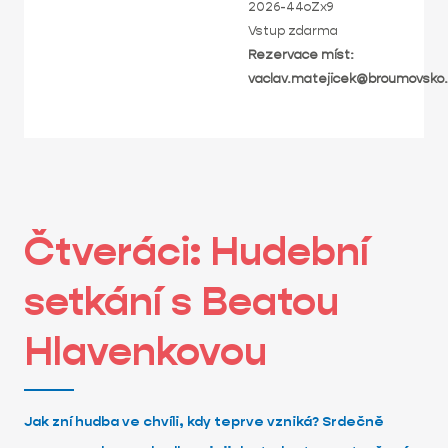
2026-44oZx9
Vstup zdarma
Rezervace míst:
vaclav.matejicek@broumovsko
Čtveráci: Hudební
setkání s Beatou
Hlavenkovou
Jak zní hudba ve chvíli, kdy teprve vzniká? Srdečně