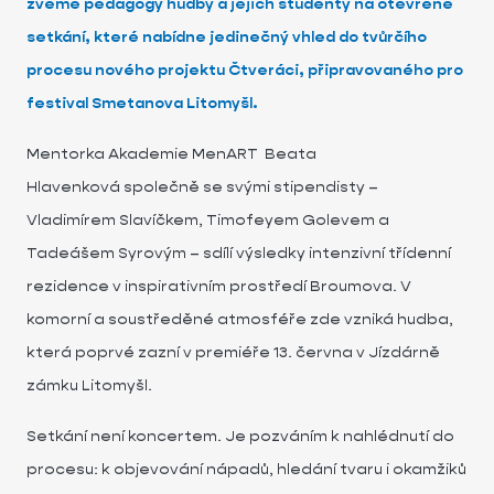
zveme pedagogy hudby a jejich studenty na otevřené
setkání, které nabídne jedinečný vhled do tvůrčího
procesu nového projektu Čtveráci, připravovaného pro
festival Smetanova Litomyšl.
Mentorka Akademie MenART Beata
Hlavenková společně se svými stipendisty –
Vladimírem Slavíčkem, Timofeyem Golevem a
Tadeášem Syrovým – sdílí výsledky intenzivní třídenní
rezidence v inspirativním prostředí Broumova. V
komorní a soustředěné atmosféře zde vzniká hudba,
která poprvé zazní v premiéře 13. června v Jízdárně
zámku Litomyšl.
Setkání není koncertem. Je pozváním k nahlédnutí do
procesu: k objevování nápadů, hledání tvaru i okamžiků