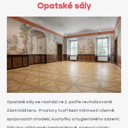
Opatské sály
Opatské sály se nachází ve 2. patře revitalizované
části kláštera. Prostory tvoří šest místností včetně
spojovacích chodeb, kuchyňky a hygienického zázemí.
Sály jsou přístupné i bezbariérově, pomocí výtahu.