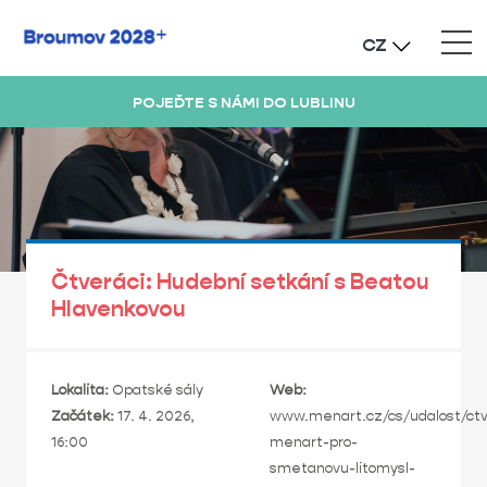
CZ
POJEĎTE S NÁMI DO LUBLINU
Čtveráci: Hudební setkání s Beatou
Hlavenkovou
Lokalita:
Opatské sály
Web:
Začátek:
17. 4. 2026,
www.menart.cz/cs/udalost/ctv
16:00
menart-pro-
smetanovu-litomysl-