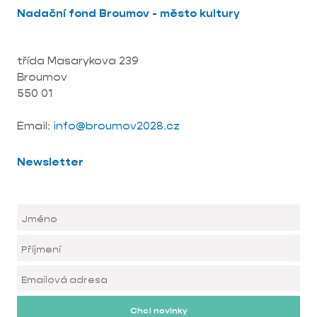
Nadační fond Broumov - město kultury
třída Masarykova 239
Broumov
550 01
Email:
info@broumov2028.cz
Newsletter
Chci novinky