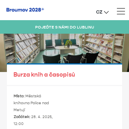
CZ
POJEĎTE S NÁMI DO LUBLINU
Burza knih a časopisů
Místo:
Městská
knihovna Police nad
Metují
Začátek:
28. 4. 2025,
12:00