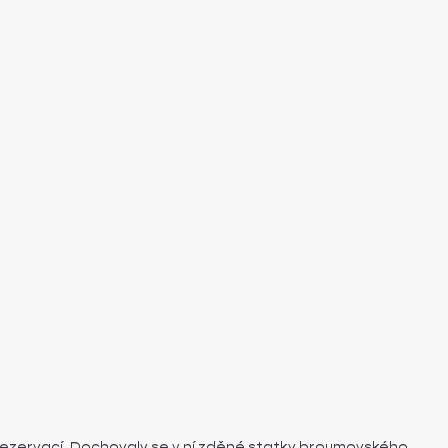
rezervací. Dochovaly se v ní zděné statky broumovského