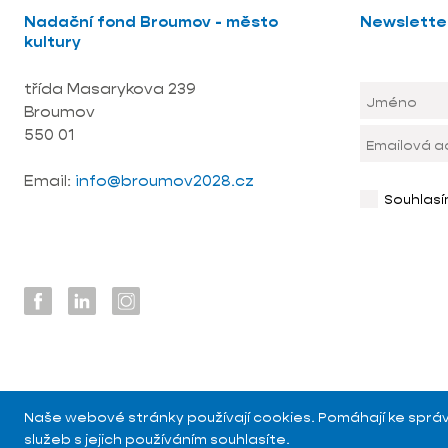
Nadační fond Broumov - město
Newslette
kultury
třída Masarykova 239
Broumov
550 01
Email:
info@broumov2028.cz
Souhlas
Naše webové stránky používají cookies. Pomáhají ke správn
služeb s jejich používáním souhlasíte.