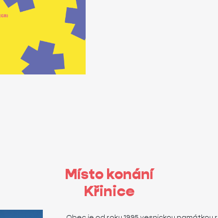
Místo konání
Křinice
Obec je od roku 1995 vesnickou památkou 