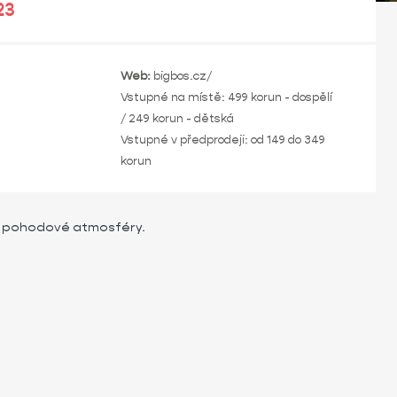
23
Web:
bigbos.cz/
Vstupné na místě: 499 korun - dospělí
/ 249 korun - dětská
Vstupné v předprodeji: od 149 do 349
korun
í a pohodové atmosféry.