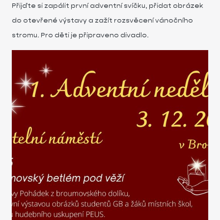
Přijďte si zapálit první adventní svíčku, přidat obrázek
do otevřené výstavy a zažít rozsvěcení vánočního
stromu. Pro děti je připraveno divadlo.