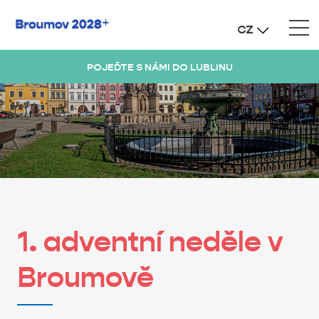
CZ
POJEĎTE S NÁMI DO LUBLINU
1. adventní neděle v
Broumově